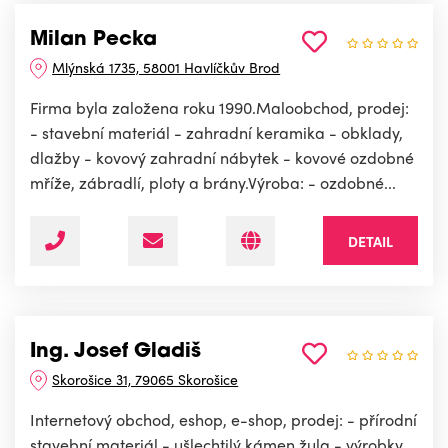
Milan Pecka
Mlýnská 1735, 58001 Havlíčkův Brod
Firma byla založena roku 1990.Maloobchod, prodej:
- stavební materiál - zahradní keramika - obklady,
dlažby - kovový zahradní nábytek - kovové ozdobné
mříže, zábradlí, ploty a brány.Výroba: - ozdobné...
DETAIL
Ing. Josef Gladiš
Skorošice 31, 79065 Skorošice
Internetový obchod, eshop, e-shop, prodej: - přírodní
stavební materiál - ušlechtilý kámen žula - výrobky