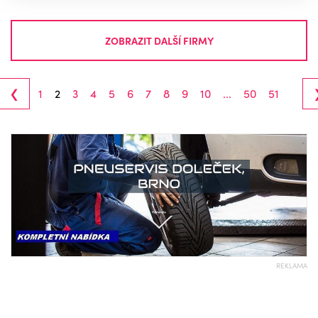
ZOBRAZIT DALŠÍ FIRMY
‹
1
2
3
4
5
6
7
8
9
10
...
50
51
REKLAMA