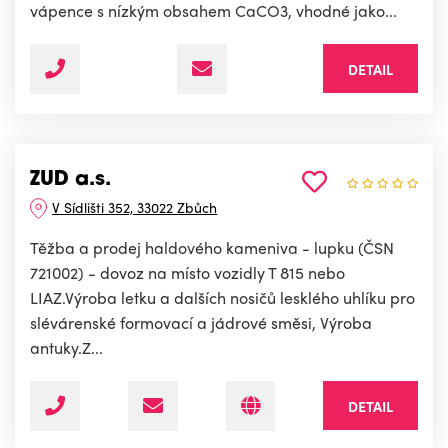
vápence s nízkým obsahem CaCO3, vhodné jako...
DETAIL
ZUD a.s.
V Sídlišti 352, 33022 Zbůch
Těžba a prodej haldového kameniva - lupku (ČSN
721002) - dovoz na místo vozidly T 815 nebo
LIAZ.Výroba letku a dalších nosičů lesklého uhlíku pro
slévárenské formovací a jádrové směsi, Výroba
antuky.Z...
DETAIL