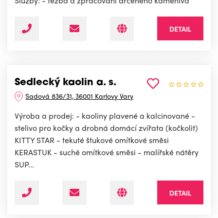
Služby: - těžba a zpracování drceného kameniva
DETAIL
Sedlecký kaolin a. s.
Sadová 836/31, 36001 Karlovy Vary
Výroba a prodej: - kaoliny plavené a kalcinované -
stelivo pro kočky a drobná domácí zvířata (kočkolit)
KITTY STAR - tekuté štukové omítkové směsi
KERASTUK - suché omítkové směsi - malířské nátěry
SUP...
DETAIL