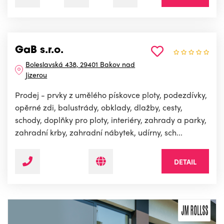
GaB s.r.o.
Boleslavská 438, 29401 Bakov nad
Jizerou
Prodej - prvky z umělého pískovce ploty, podezdívky,
opěrné zdi, balustrády, obklady, dlažby, cesty,
schody, doplňky pro ploty, interiéry, zahrady a parky,
zahradní krby, zahradní nábytek, udírny, sch...
DETAIL