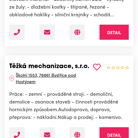
ze žuly: - dlažební kostky - štípané, řezané -
obkladové haklíky - silniční krajníky - schodiš...
DETAIL
Těžká mechanizace, s.r.o.
Školní 1553, 76861 Bystřice pod
Hostýnem
Práce: - zemní - prováděné stroji. - demoliční,
demolice - asanace staveb - činnosti prováděné
hornickým způsobem.Autodoprava, doprava,
přeprava: - nákladní.Nákup a prodej: - kamenivo.
DETAIL