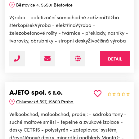
Běstovice 4, 56501 Běstovice
Výroba - paletizační samochodné zařízeníTěžba -
štěrkopísekVýroba - elektřinaVýroba -
železobetonové rošty - tvárnice - překlady, nosníky -
tvarovky, obrubníky - stropní deskyŽivočišná výroba
DETAIL
AJETO spol. s r.o.
Chlumecká 397, 19800 Praha
Velkoobchod, maloobchod, prodej: - sádrokartony -
suché maltové směsi - tepelné a zvukové izolace -
desky CETRIS - polystyrén - zateplovací systém,
dřevoštěpové desky, minerální podhledy.Montáž: -