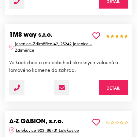
DETAIL
1MS way s.r.o.
Jesenice-Zdiměřice 42, 25242 Jesenice -
Zdiměřice
Velkoobchod a maloobchod okrasných valounů a
lomového kamene do zahrad.
DETAIL
A-Z GABION, s.r.o.
Lelekovice 902, 66431 Lelekovice