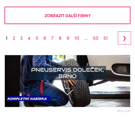
ZOBRAZIT DALŠÍ FIRMY
›
1
2
3
4
5
6
7
8
9
10
...
50
51
REKLAMA