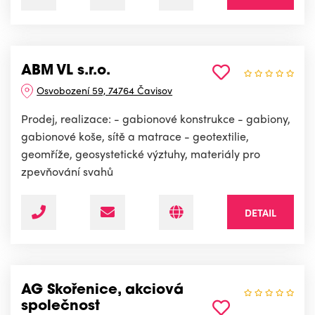
ABM VL s.r.o.
Osvobození 59, 74764 Čavisov
Prodej, realizace: - gabionové konstrukce - gabiony,
gabionové koše, sítě a matrace - geotextilie,
geomříže, geosystetické výztuhy, materiály pro
zpevňování svahů
DETAIL
AG Skořenice, akciová
společnost