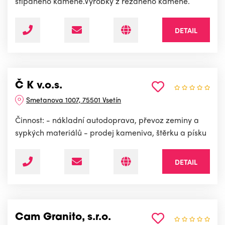
štípaného kamene.Výrobky z řezaného kamene.
DETAIL
Č K v.o.s.
Smetanova 1007, 75501 Vsetín
Činnost: - nákladní autodoprava, převoz zeminy a
sypkých materiálů - prodej kameniva, štěrku a písku
DETAIL
Cam Granito, s.r.o.