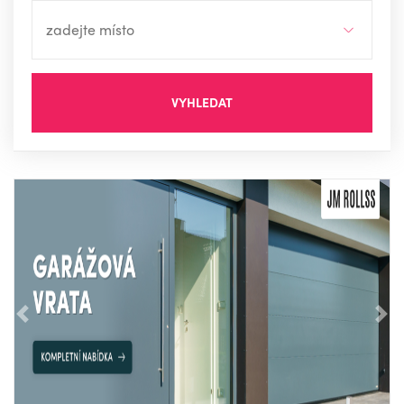
VYHLEDAT
Předchozí
Nás