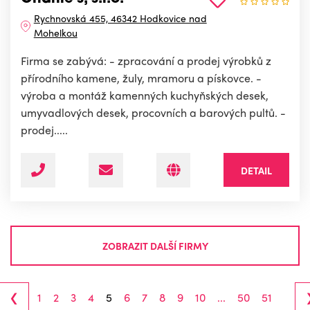
Rychnovská 455, 46342 Hodkovice nad
Mohelkou
Firma se zabývá: - zpracování a prodej výrobků z
přírodního kamene, žuly, mramoru a pískovce. -
výroba a montáž kamenných kuchyňských desek,
umyvadlových desek, procovních a barových pultů. -
prodej.....
DETAIL
ZOBRAZIT DALŠÍ FIRMY
‹
1
2
3
4
5
6
7
8
9
10
...
50
51