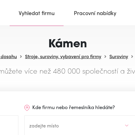
Vyhledat firmu
Pracovní nabídky
Kámen
v dosahu
Stroje, suroviny, vybavení pro firmy
Suroviny
můžete více než 480 000 společností a živ
Kde firmu nebo řemeslníka hledáte?