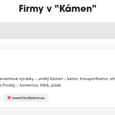
Firmy v "Kámen"
cementové výrobky - umělý kámen - beton, transportbeton, siln
Prodej: - kamenivo, štěrk, písek.
www.frischbeton.eu