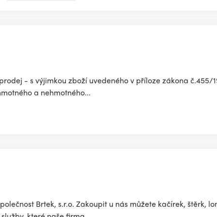
prodej - s výjimkou zboží uvedeného v příloze zákona č.455/1
 hmotného a nehmotného...
polečnost Brtek, s.r.o. Zakoupit u nás můžete kačírek, štěrk, 
služby, které naše firma...