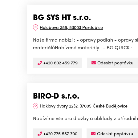
BG SYS HT s.r.o.
Holubova 389, 53003 Pardubice
Naše firma nabízí : - opravy podlah - opravy s
materiálůNabízené materiály : - BG QUICK :...
+420 602 459 779
Odeslat poptávku
BIRO-D s.r.o.
Haklovy dvory 2232, 37005 České Budějovice
Nabízíme vše pro dlažby a obklady z přírodní
+420 775 557 700
Odeslat poptávku