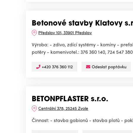
Betonové stavby Klatovy s.r
Předslav 101, 33901 Předslav
Výroba: - zdivo, zdící systémy - komíny - pref
potěry - kamenivotel.: 376 360 140, 724 547 380
+420 376 360 112
Odeslat poptávku
BETONPFLASTER s.r.o.
Centrální 378, 25245 Zvole
Činnost: - stavba gabionů - stavba plotů - p