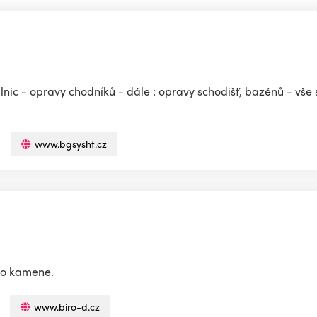
ilnic - opravy chodníků - dále : opravy schodišť, bazénů - vš
www.bgsysht.cz
ho kamene.
www.biro-d.cz