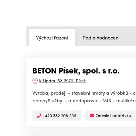
Výchozí řazení
Podle hodnocení
BETON Písek, spol. s r.o.
K Lipám 132, 39701 Písek
Výroba, prodej: - stavební hmoty a výrobků - 
betonySlužby: - autodoprava - MIX - multikára.
+420 382 208 296
Odeslat poptávku