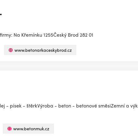
.
firmy: Na Křemínku 1255Český Brod 282 01
www.betonarkaceskybrod.cz
j - písek - štěrkVýroba - beton - betonové směsiZemní a vý
www.betonmuk.cz