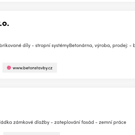
.o.
abrikované díly - stropní systémyBetonárna, výroba, prodej: 
www.betonstavby.cz
okládka zámkové dlažby - zateplování fasád - zemní práce