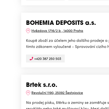
BOHEMIA DEPOSITS a.s.
Hvězdova 1716/2 b , 14000 Praha
Koupě zboží za účelem jeho dalšího prodeje a 
tímto zákonem vyloučené - Spravování cizího
+420 387 250 503
Brtek s.r.o.
Revoluční 1190, 25092 Šestajovice
Na prodej písku, štěrku a zeminy se zaměřuje s
recykláty nebo také mulčovací kůru. Mezi další 