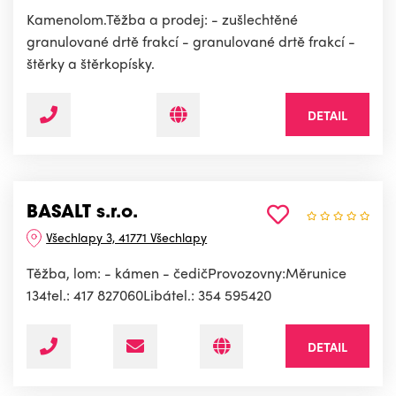
Kamenolom.Těžba a prodej: - zušlechtěné
granulované drtě frakcí - granulované drtě frakcí -
štěrky a štěrkopísky.
DETAIL
BASALT s.r.o.
Všechlapy 3, 41771 Všechlapy
Těžba, lom: - kámen - čedičProvozovny:Měrunice
134tel.: 417 827060Libátel.: 354 595420
DETAIL