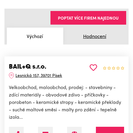
POPTAT VÍCE FIREM NAJEDNOU
Výchozí
Hodnocení
BAIL+Q s.r.o.
Lesnická 157, 39701 Písek
Velkoobchod, maloobchod, prodej: - stavebniny -
zdící materiály - obvodové zdivo - příčkovky -
porobeton - keramické stropy - keramické překlady
- suché maltové směsi - malty pro zdění - tepelně
izola...