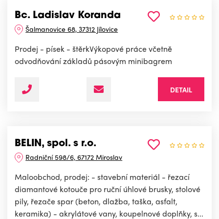
Bc. Ladislav Koranda
Šalmanovice 68, 37312 Jílovice
Prodej - písek - štěrkVýkopové práce včetně
odvodňování základů pásovým minibagrem
DETAIL
BELIN, spol. s r.o.
Radniční 598/6, 67172 Miroslav
Maloobchod, prodej: - stavební materiál - řezací
diamantové kotouče pro ruční úhlové brusky, stolové
pily, řezače spar (beton, dlažba, taška, asfalt,
keramika) - akrylátové vany, koupelnové doplňky, s...