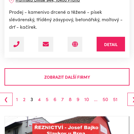
Prodej - kamenivo drcené a těžené - písek
slévárenský, tříděný zásypový, betonářský, maltový -
drť - kačírek.
DETAIL
ZOBRAZIT DALŠÍ FIRMY
‹
1
2
3
4
5
6
7
8
9
10
...
50
51