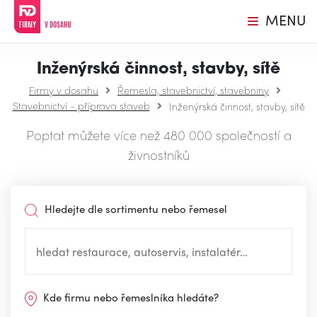
MENU
Inženýrská činnost, stavby, sítě
Firmy v dosahu
Řemesla, stavebnictví, stavebniny
Stavebnictví - příprava staveb
Inženýrská činnost, stavby, sítě
Poptat můžete více než 480 000 společností a
živnostníků
Hledejte dle sortimentu nebo řemesel
Kde firmu nebo řemeslníka hledáte?