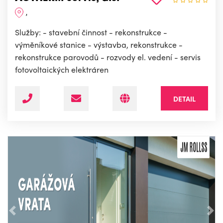
,
Služby: - stavební činnost - rekonstrukce -
výměníkové stanice - výstavba, rekonstrukce -
rekonstrukce parovodů - rozvody el. vedení - servis
fotovoltaických elektráren
DETAIL
Předchozí
Nás