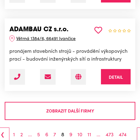
ADAMBAU CZ s.r.o.
Větrná 1384/6, 66491 Ivančice
pronájem stavebních strojů - provádění výkopových
prací - budování inženýrských sítí a infrastruktury
DETAIL
ZOBRAZIT DALŠÍ FIRMY
‹
1
2
...
5
6
7
8
9
10
11
...
473
474