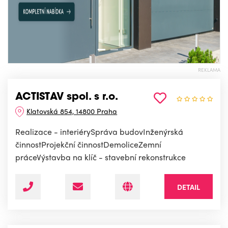
REKLAMA
ACTISTAV spol. s r.o.
Klatovská 854, 14800 Praha
Realizace - interiérySpráva budovInženýrská
činnostProjekční činnostDemoliceZemní
práceVýstavba na klíč - stavební rekonstrukce
DETAIL