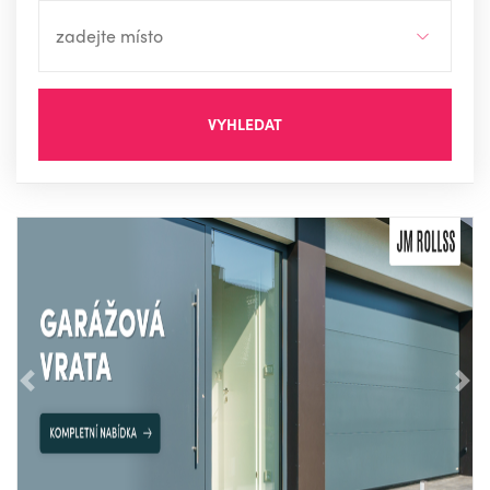
VYHLEDAT
Předchozí
Nás