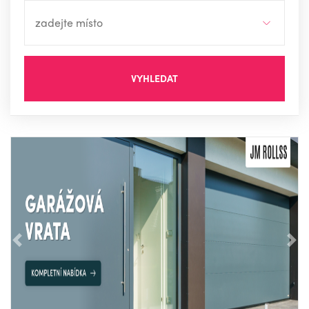
VYHLEDAT
Předchozí
Nás