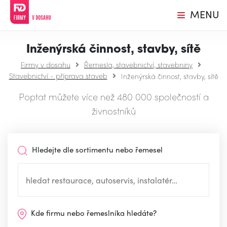
MENU
Inženýrská činnost, stavby, sítě
Firmy v dosahu
Řemesla, stavebnictví, stavebniny
Stavebnictví - příprava staveb
Inženýrská činnost, stavby, sítě
Poptat můžete více než 480 000 společností a
živnostníků
Hledejte dle sortimentu nebo řemesel
Kde firmu nebo řemeslníka hledáte?