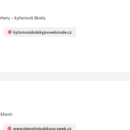
ytaru - kytarová škola.
kytarovaskolakyjov.webnode.cz
klavír.
www.alenaholoubkova.sweb.cz