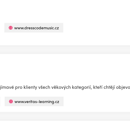
www.dresscodemusic.cz
mavé pro klienty všech věkových kategorií, kteří chtějí objevov
www.veritas-learning.cz