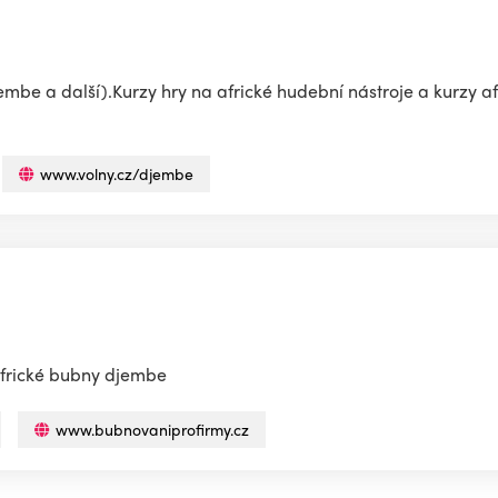
embe a další).Kurzy hry na africké hudební nástroje a kurzy a
www.volny.cz/djembe
africké bubny djembe
www.bubnovaniprofirmy.cz