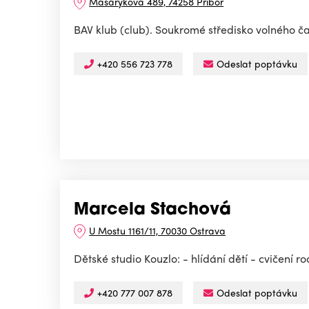
Masarykova 489, 74258 Příbor
BAV klub (club). Soukromé středisko volného ča
+420 556 723 778
Odeslat poptávku
Marcela Stachová
U Mostu 1161/11, 70030 Ostrava
Dětské studio Kouzlo: - hlídání dětí - cvičení
+420 777 007 878
Odeslat poptávku