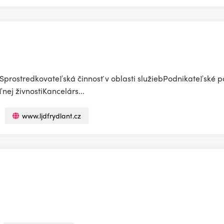
Sprostredkovateľská činnosť v oblasti služiebPodnikateľské 
nej živnostiKancelárs...
www.ljdfrydlant.cz