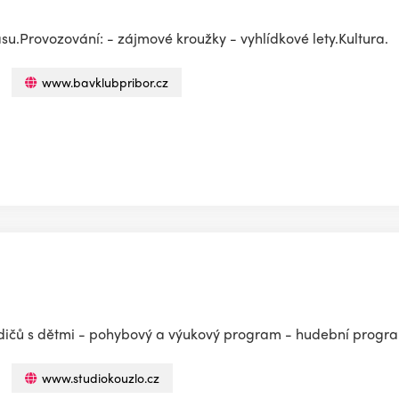
su.Provozování: - zájmové kroužky - vyhlídkové lety.Kultura.
www.bavklubpribor.cz
 rodičů s dětmi - pohybový a výukový program - hudební progr
www.studiokouzlo.cz