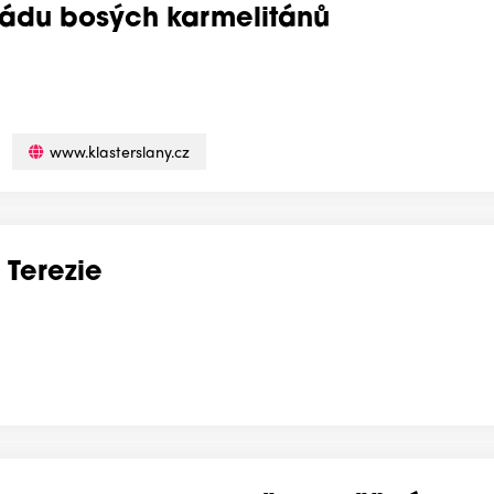
 Řádu bosých karmelitánů
www.klasterslany.cz
 Terezie