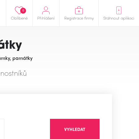
0
Oblíbené
Přihlášení
Registrace firmy
Stáhnout aplikaci
átky
zámky, památky
nostníků
VYHLEDAT