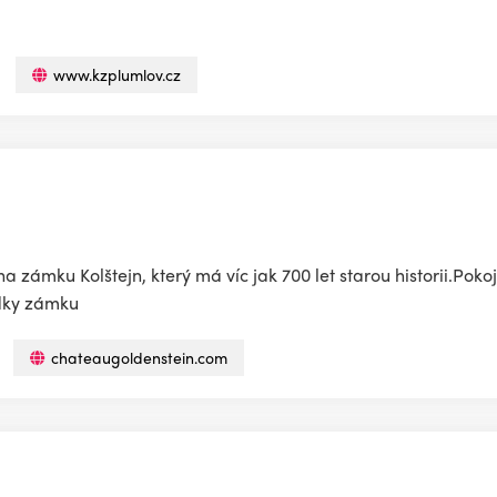
www.kzplumlov.cz
 zámku Kolštejn, který má víc jak 700 let starou historii.Pok
dky zámku
chateaugoldenstein.com