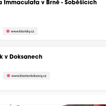
ia Immaculata v Brně - Soběšicích
www.klarisky.cz
ek v Doksanech
www.klasterdoksany.cz