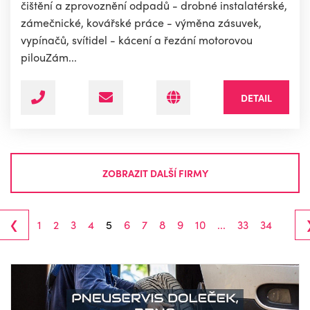
čištění a zprovoznění odpadů - drobné instalatérské,
zámečnické, kovářské práce - výměna zásuvek,
vypínačů, svítidel - kácení a řezání motorovou
pilouZám...
DETAIL
ZOBRAZIT DALŠÍ FIRMY
‹
1
2
3
4
5
6
7
8
9
10
...
33
34