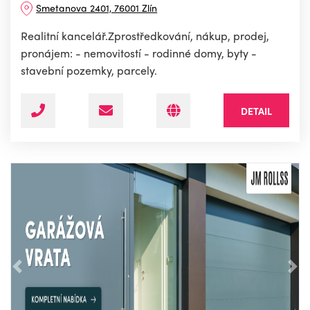
Smetanova 2401, 76001 Zlín
Realitní kancelář.Zprostředkování, nákup, prodej,
pronájem: - nemovitostí - rodinné domy, byty -
stavební pozemky, parcely.
DETAIL
Předchozí
Nás