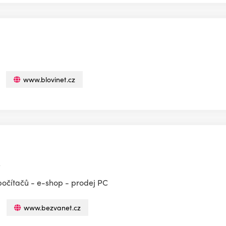
www.blovinet.cz
u
a počítačů - e-shop - prodej PC
www.bezvanet.cz