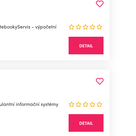
otebookyServis - výpočetní
DETAIL
bulantní informační systémy
DETAIL