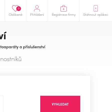
0
Oblíbené
Přihlášení
Registrace firmy
Stáhnout aplikaci
ví
toaparáty a příslušenství
nostníků
VYHLEDAT