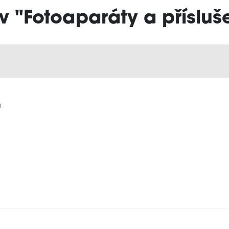
v "Fotoaparáty a přísluš
a