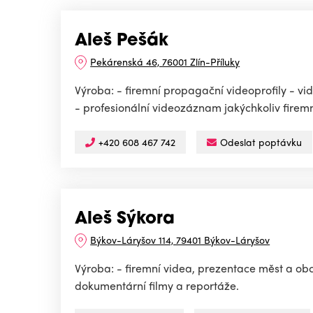
Aleš Pešák
Pekárenská 46, 76001 Zlín-Příluky
Výroba: - firemní propagační videoprofily - 
- profesionální videozáznam jakýchkoliv firemn
+420 608 467 742
Odeslat poptávku
Aleš Sýkora
Býkov-Láryšov 114, 79401 Býkov-Láryšov
Výroba: - firemní videa, prezentace měst a obcí
dokumentární filmy a reportáže.