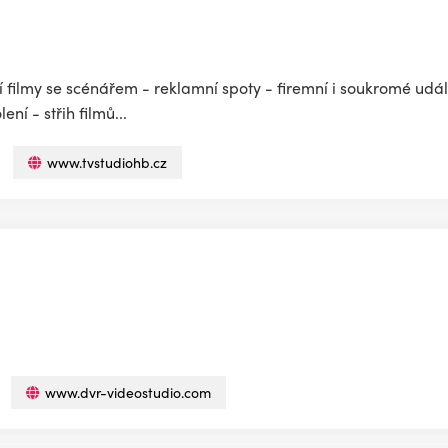
lmy se scénářem - reklamní spoty - firemní i soukromé událost
ní - střih filmů...
www.tvstudiohb.cz
www.dvr-videostudio.com