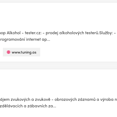
op Alkohol - tester.cz: - prodej alkoholových testerů.Služby: 
programování internet ap...
www.tuning.as
ronájem zvukových a zvukově - obrazových záznamů a výroba 
vzdělávacích a zábavních za...