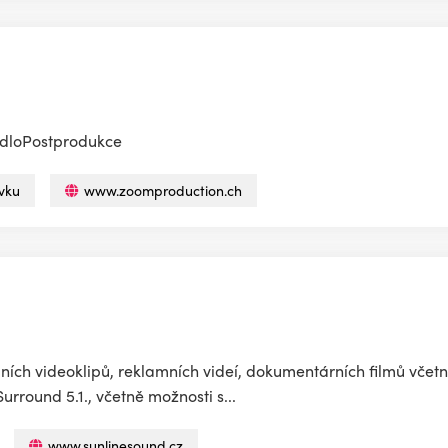
jídloPostprodukce
vku
www.zoomproduction.ch
ch videoklipů, reklamních videí, dokumentárních filmů včetn
urround 5.1., včetně možnosti s...
www.sunlinesound.cz