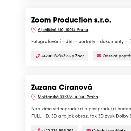
Zoom Production s.r.o.
V Jehličině 310, 19014 Praha
Fotografování - děti - portréty - dokumenty - 
+420603239329-p.Zaor
Odeslat poptá
Zuzana Ciranová
Mokřanská 3323/8, 10000 Praha
Nabízíme videoprodukci a postprodukci hudební
FULL HD, 3D a to jak obraz, tak 3D zvuk Dolby S
+420 728 956 292
Odeslat poptávku