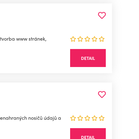
- tvorba www stránek,
DETAIL
nenahraných nosičů údajů a
DETAIL