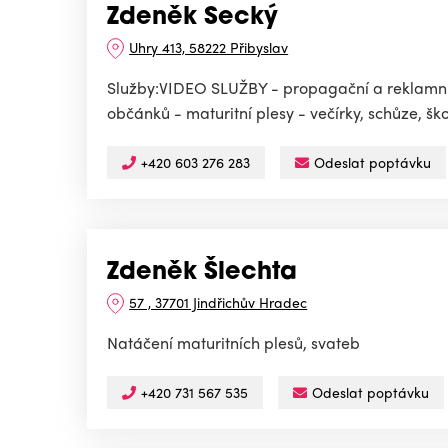
Zdeněk Secký
Uhry 413, 58222 Přibyslav
Služby:VIDEO SLUŽBY - propagační a reklamní fi
občánků - maturitní plesy - večírky, schůze, škole
+420 603 276 283
Odeslat poptávku
Zdeněk Šlechta
57 , 37701 Jindřichův Hradec
Natáčení maturitních plesů, svateb
+420 731 567 535
Odeslat poptávku