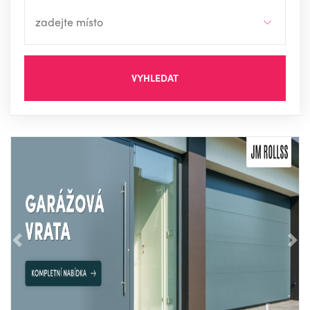
VYHLEDAT
Předchozí
Nás