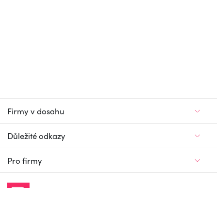
Firmy v dosahu
Důležité odkazy
Pro firmy
Jedinečný firemní
a pracovní portál