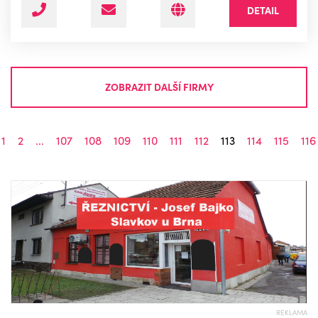
DETAIL
ZOBRAZIT DALŠÍ FIRMY
1
2
...
107
108
109
110
111
112
113
114
115
116
REKLAMA