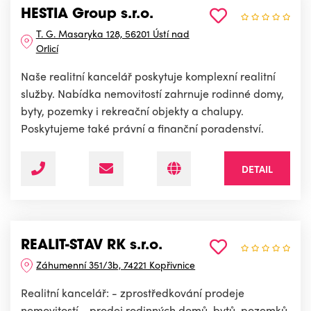
HESTIA Group s.r.o.
T. G. Masaryka 128, 56201 Ústí nad
Orlicí
Naše realitní kancelář poskytuje komplexní realitní
služby. Nabídka nemovitostí zahrnuje rodinné domy,
byty, pozemky i rekreační objekty a chalupy.
Poskytujeme také právní a finanční poradenství.
DETAIL
REALIT-STAV RK s.r.o.
Záhumenní 351/3b, 74221 Kopřivnice
Realitní kancelář: - zprostředkování prodeje
nemovitostí - prodej rodinných domů, bytů, pozemků.