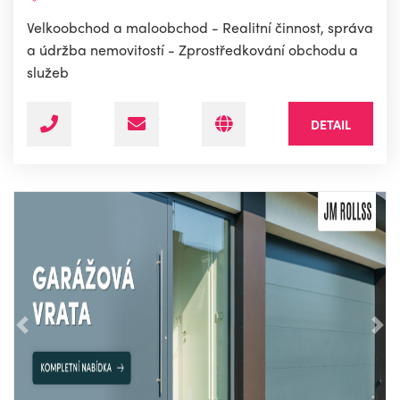
Velkoobchod a maloobchod - Realitní činnost, správa
a údržba nemovitostí - Zprostředkování obchodu a
služeb
DETAIL
Předchozí
Nás