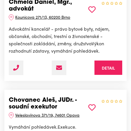
Chmela Daniel, Mgr.,
advokát
Kounicova 271/13, 60200 Brno
Advokátní kancelář - právo bytové byty, nájem,
občanské, obchodní, trestní a živnostenské -
společnosti zakládání, změny, družstvaVýkon
rozhodnutí zástavy, vymáhání pohledávek.
DETAIL
Chovanec Aleš, JUDr. -
soudní exekutor
Veleslavínova 371/19, 74601 Opava
Vymáhání pohledávek.Exekuce.