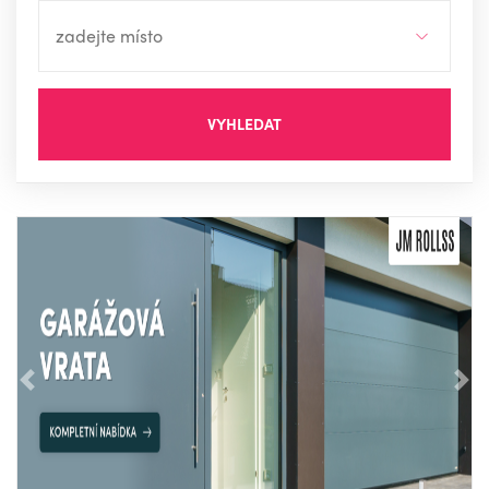
VYHLEDAT
Předchozí
Nás