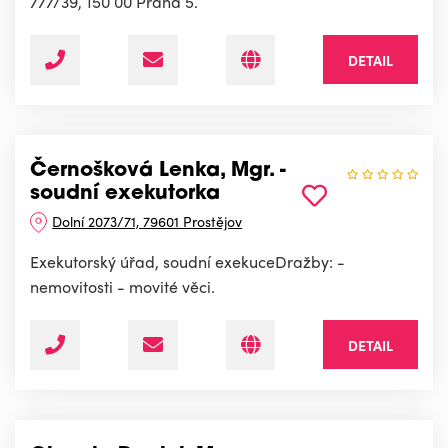
777/39, 150 00 Praha 5.
DETAIL
Černošková Lenka, Mgr. -
soudní exekutorka
Dolní 2073/71, 79601 Prostějov
Exekutorský úřad, soudní exekuceDražby: -
nemovitosti - movité věci.
DETAIL