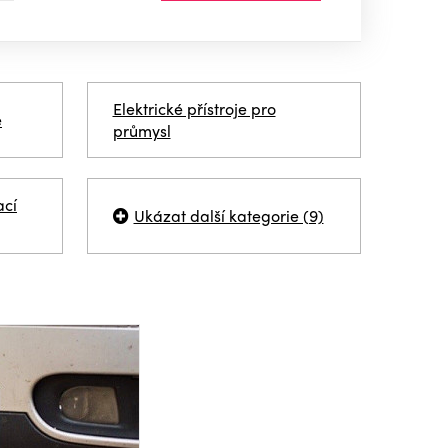
Elektrické přístroje pro
e
průmysl
ací
Ukázat další kategorie (9)