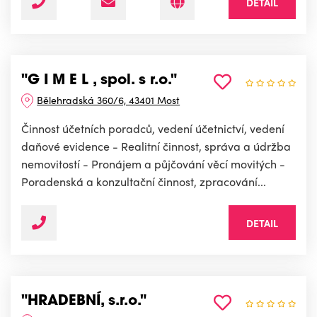
DETAIL
"G I M E L , spol. s r.o."
Bělehradská 360/6, 43401 Most
Činnost účetních poradců, vedení účetnictví, vedení
daňové evidence - Realitní činnost, správa a údržba
nemovitostí - Pronájem a půjčování věcí movitých -
Poradenská a konzultační činnost, zpracování...
DETAIL
"HRADEBNÍ, s.r.o."