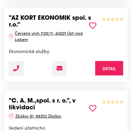
"AZ KORT EKONOMIK spol. s
r.o."
Červený vrch 1129/11, 40001 Ústí nad
Labem
Ekonomické služby.
DETAIL
"C. A. M.,spol. s r. o.", v
likvidaci
Zbýšov 91, 68352 Zbýšov
Vedení účetnictví.