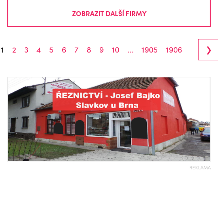
ZOBRAZIT DALŠÍ FIRMY
›
1
2
3
4
5
6
7
8
9
10
...
1905
1906
REKLAMA