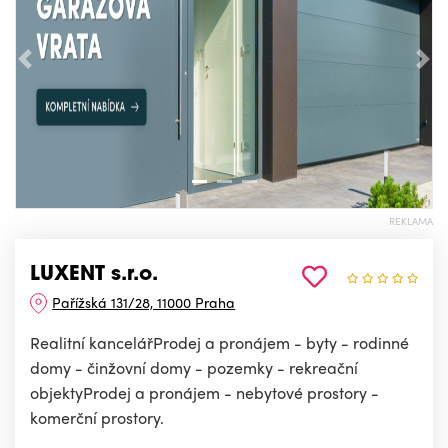
Předchozí
Nás
REKLAMA
LUXENT s.r.o.
Pařížská 131/28, 11000 Praha
Realitní kancelářProdej a pronájem - byty - rodinné
domy - činžovní domy - pozemky - rekreační
objektyProdej a pronájem - nebytové prostory -
komerční prostory.