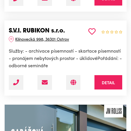
S.V.I. RUBIKON s.r.o.
Klínovecká 998, 36301 Ostrov
Služby: - archivace písemností - skartace písemností
- pronájem nebytových prostor - úklidovéPořádání: -
odborné semináře
DETAIL