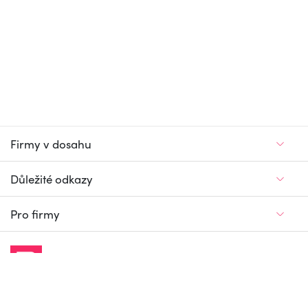
Firmy v dosahu
Důležité odkazy
Pro firmy
Jedinečný firemní
a pracovní portál