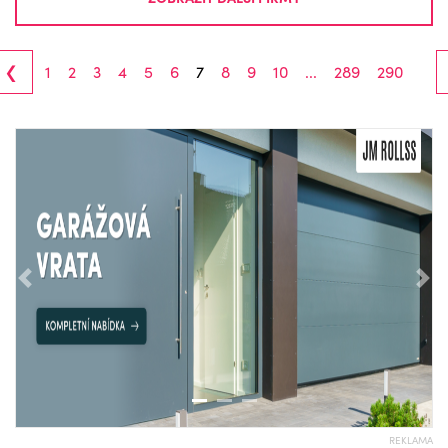
‹
1
2
3
4
5
6
7
8
9
10
...
289
290
Předchozí
Nás
REKLAMA