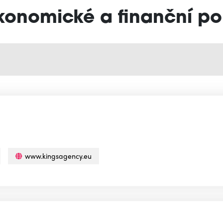
Ekonomické a finanční po
www.kingsagency.eu