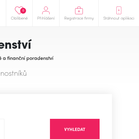
0
Oblíbené
Přihlášení
Registrace firmy
Stáhnout aplikaci
enství
 a finanční poradenství
nostníků
VYHLEDAT