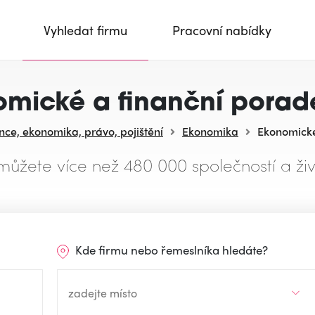
Vyhledat firmu
Pracovní nabídky
mické a finanční porad
nce, ekonomika, právo, pojištění
Ekonomika
Ekonomické
můžete více než 480 000 společností a živ
Kde firmu nebo řemeslníka hledáte?