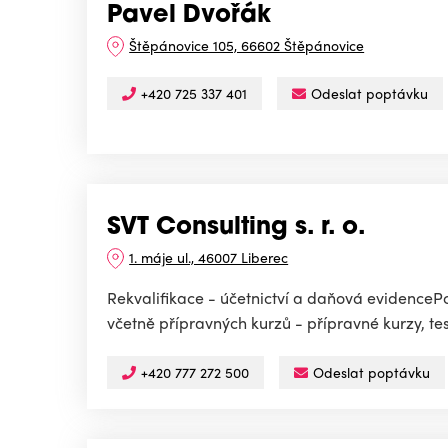
Pavel Dvořák
Štěpánovice 105, 66602 Štěpánovice
+420 725 337 401
Odeslat poptávku
SVT Consulting s. r. o.
1. máje ul., 46007 Liberec
Rekvalifikace - účetnictví a daňová evidencePo
včetně přípravných kurzů - přípravné kurzy, test
+420 777 272 500
Odeslat poptávku