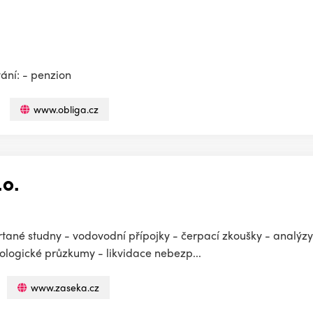
vání: - penzion
www.obliga.cz
.o.
vrtané studny - vodovodní přípojky - čerpací zkoušky - analýz
ologické průzkumy - likvidace nebezp...
www.zaseka.cz