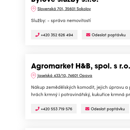
Bytové služby s.r.o.
Slovenská 701, 35601 Sokolov
Služby: - správa nemovitostí
+420 352 626 494
Odeslat poptávku
Agromarket H&B, spol. s r.o
Jaselská 433/10, 74601 Opava
Nákup zemědělských komodit, jejich úpravu a po
hrách krmný i potravinářský, kukuřice krmná pr
+420 553 719 576
Odeslat poptávku