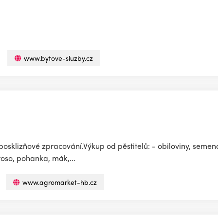
www.bytove-sluzby.cz
.
sklizňové zpracování.Výkup od pěstitelů: - obiloviny, semeno 
oso, pohanka, mák,...
www.agromarket-hb.cz