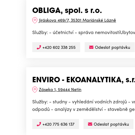
OBLIGA, spol. s r.o.
Jiráskova 469/7, 35301 Mariánské Lázně
Služby: - účetnictví - správa nemovitostíUbyto
+420 602 338 255
Odeslat poptávku
ENVIRO - EKOANALYTIKA, s.r
Záseka 1, 59444 Netín
Služby: - studny - vyhledání vodních zdrojů - 
odpadů - analýzy v zemědělství - stavebně ge
+420 775 636 137
Odeslat poptávku