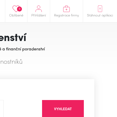
0
Oblíbené
Přihlášení
Registrace firmy
Stáhnout aplikaci
enství
 a finanční poradenství
nostníků
VYHLEDAT