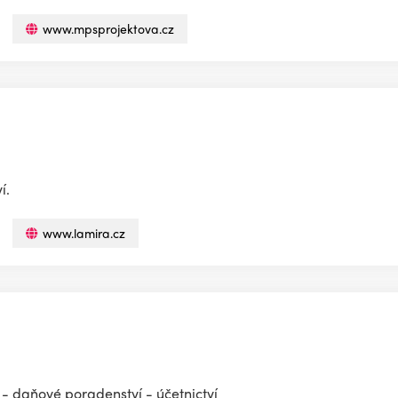
www.mpsprojektova.cz
í.
www.lamira.cz
 - daňové poradenství - účetnictví