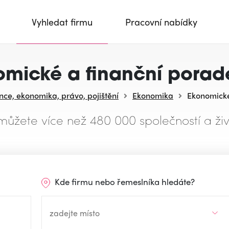
Vyhledat firmu
Pracovní nabídky
mické a finanční porad
nce, ekonomika, právo, pojištění
Ekonomika
Ekonomické
můžete více než 480 000 společností a živ
Kde firmu nebo řemeslníka hledáte?