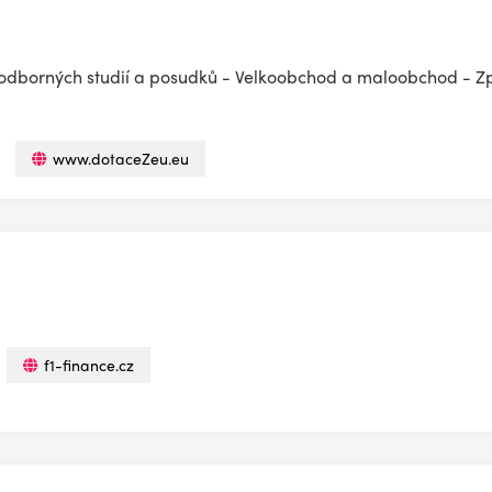
 odborných studií a posudků - Velkoobchod a maloobchod - 
www.dotaceZeu.eu
f1-finance.cz