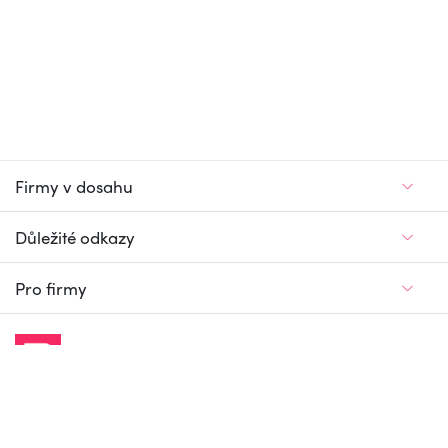
Firmy v dosahu
Důležité odkazy
Pro firmy
Jedinečný firemní
a pracovní portál
© Firmy v dosahu.cz