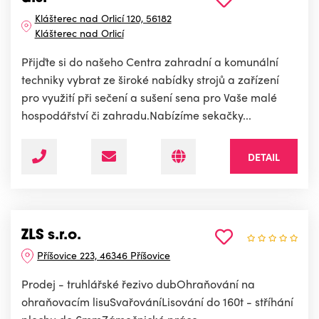
Klášterec nad Orlicí 120, 56182
Klášterec nad Orlicí
Přijďte si do našeho Centra zahradní a komunální
techniky vybrat ze široké nabídky strojů a zařízení
pro využití při sečení a sušení sena pro Vaše malé
hospodářství či zahradu.Nabízíme sekačky...
DETAIL
ZLS s.r.o.
Příšovice 223, 46346 Příšovice
Prodej - truhlářské řezivo dubOhraňování na
ohraňovacím lisuSvařováníLisování do 160t - stříhání