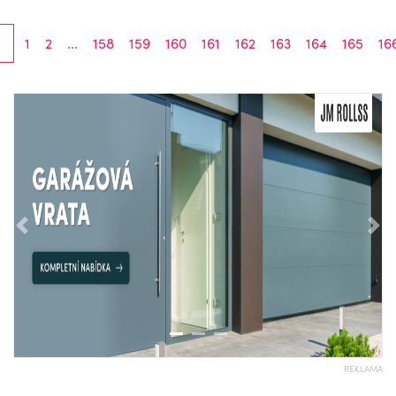
1
2
...
158
159
160
161
162
163
164
165
16
Předchozí
Nás
REKLAMA