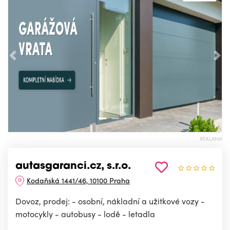
Předchozí
Nás
REKLAMA
autasgaranci.cz, s.r.o.
Kodaňská 1441/46, 10100 Praha
Dovoz, prodej: - osobní, nákladní a užitkové vozy -
motocykly - autobusy - lodě - letadla