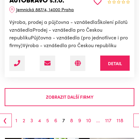
AUTOBRAVO s.r.o.
Jemnická 887/4, 14000 Praha
Výroba, prodej a půjčovna - vznášedlaŠkolení pilotů
vznášedlaProdej - vznášedla pro Českou
republikuPůjčovna - vznášedla (pro jednotlivce i pro
firmy)Výroba - vznášedla pro Českou republiku
DETAIL
ZOBRAZIT DALŠÍ FIRMY
‹
1
2
3
4
5
6
7
8
9
10
...
117
118