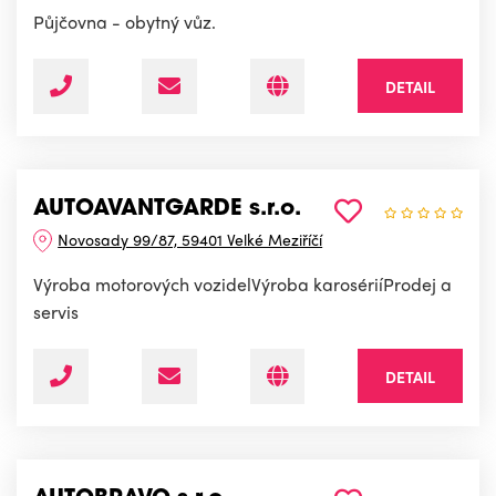
Půjčovna - obytný vůz.
DETAIL
AUTOAVANTGARDE s.r.o.
Novosady 99/87, 59401 Velké Meziříčí
Výroba motorových vozidelVýroba karosériíProdej a
servis
DETAIL