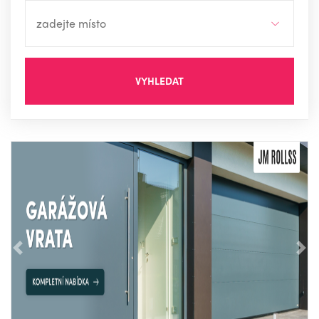
VYHLEDAT
Předchozí
Nás