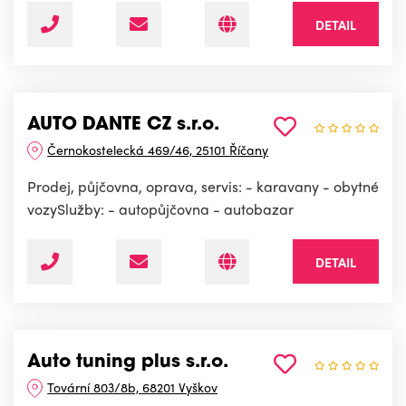
DETAIL
AUTO DANTE CZ s.r.o.
Černokostelecká 469/46, 25101 Říčany
Prodej, půjčovna, oprava, servis: - karavany - obytné
vozySlužby: - autopůjčovna - autobazar
DETAIL
Auto tuning plus s.r.o.
Tovární 803/8b, 68201 Vyškov