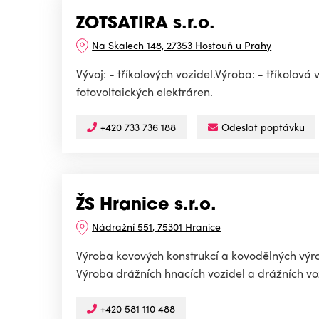
ZOTSATIRA s.r.o.
Na Skalech 148, 27353 Hostouň u Prahy
Vývoj: - tříkolových vozidel.Výroba: - tříkolová
fotovoltaických elektráren.
+420 733 736 188
Odeslat poptávku
ŽS Hranice s.r.o.
Nádražní 551, 75301 Hranice
Výroba kovových konstrukcí a kovodělných výro
Výroba drážních hnacích vozidel a drážních vo
+420 581 110 488