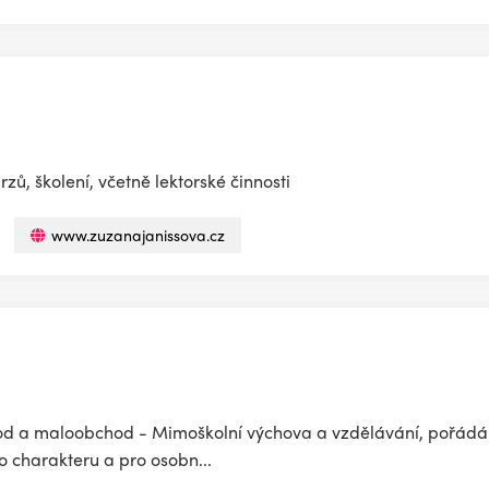
ů, školení, včetně lektorské činnosti
www.zuzanajanissova.cz
hod a maloobchod - Mimoškolní výchova a vzdělávání, pořádání
o charakteru a pro osobn...