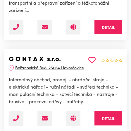
transportní a přepravní zařízení a těžkotonážní
zařízení...
DETAIL
C O N T A X s.r.o.
Bořanovická 368, 25064 Hovorčovice
Internetový obchod, prodej: - obráběcí stroje -
elektrické nářadí - ruční nářadí - svářecí technika -
manipulační technika - kotvící technika - nástroje -
brusivo - pracovní oděvy - potřeby...
DETAIL