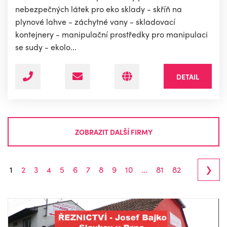
nebezpečných látek pro eko sklady - skříň na
plynové lahve - záchytné vany - skladovací
kontejnery - manipulační prostředky pro manipulaci
se sudy - ekolo...
DETAIL
ZOBRAZIT DALŠÍ FIRMY
›
1
2
3
4
5
6
7
8
9
10
...
81
82