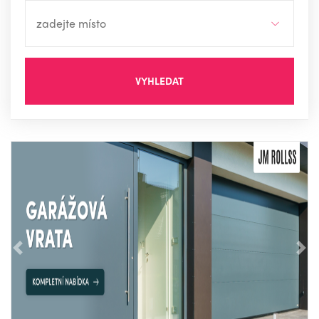
VYHLEDAT
Předchozí
Nás