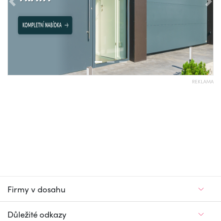
Předchozí
Nás
REKLAMA
Firmy v dosahu
Důležité odkazy