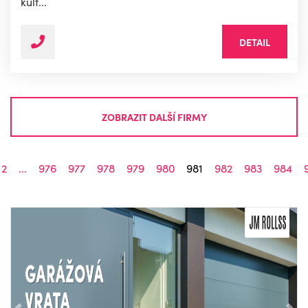
kult...
DETAIL
ZOBRAZIT DALŠÍ FIRMY
2
...
976
977
978
979
980
981
982
983
984