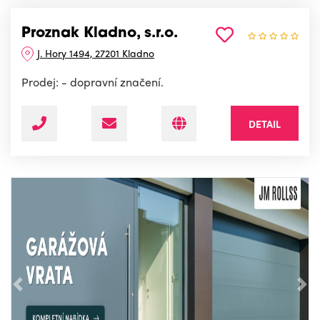
Proznak Kladno, s.r.o.
J. Hory 1494, 27201 Kladno
Prodej: - dopravní značení.
DETAIL
Předchozí
Nás