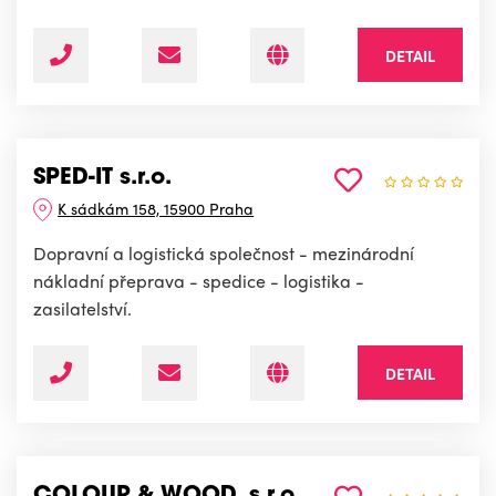
DETAIL
SPED-IT s.r.o.
K sádkám 158, 15900 Praha
Dopravní a logistická společnost - mezinárodní
nákladní přeprava - spedice - logistika -
zasilatelství.
DETAIL
COLOUR & WOOD, s.r.o.