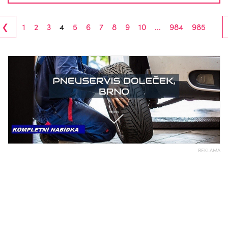
‹
1
2
3
4
5
6
7
8
9
10
...
984
985
REKLAMA