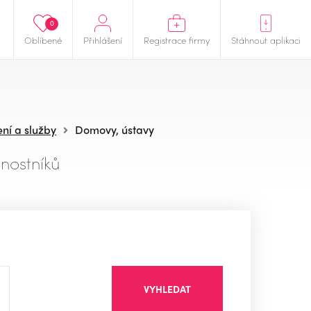
0
Oblíbené
Přihlášení
Registrace firmy
Stáhnout aplikaci
ení a služby
Domovy, ústavy
nostníků
VYHLEDAT