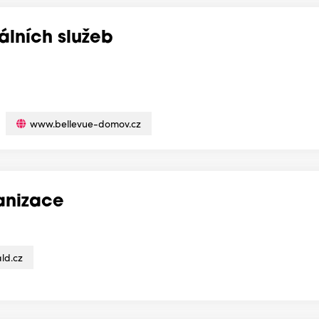
álních služeb
www.bellevue-domov.cz
anizace
ld.cz