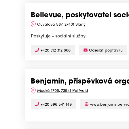
Bellevue, poskytovatel soci
Ouvalova 567, 27401 Slaný
Poskytuje - sociální služby
+420 312 312 668
Odeslat poptávku
Benjamín, příspěvková org
Modrá 1705, 73541 Petřvald
+420 596 541 149
www.benjaminpetrva