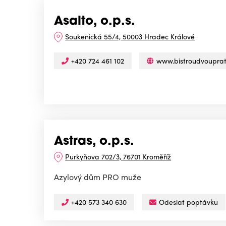
Asalto, o.p.s.
Soukenická 55/4, 50003 Hradec Králové
+420 724 461 102
www.bistroudvouprat
Astras, o.p.s.
Purkyňova 702/3, 76701 Kroměříž
Azylový dům PRO muže
+420 573 340 630
Odeslat poptávku