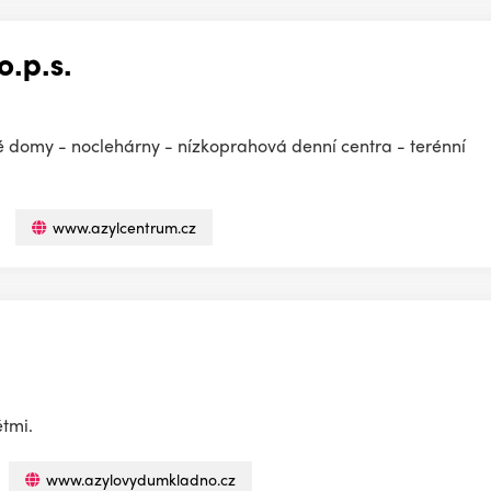
o.p.s.
vé domy - noclehárny - nízkoprahová denní centra - terénní
www.azylcentrum.cz
tmi.
www.azylovydumkladno.cz