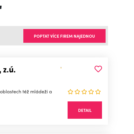
"
POPTAT VÍCE FIREM NAJEDNOU
 z.ú.
oblastech též mládeži a
DETAIL