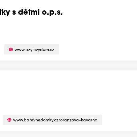
ky s dětmi o.p.s.
www.azylovydum.cz
www.barevnedomky.cz/oranzova-kavarna