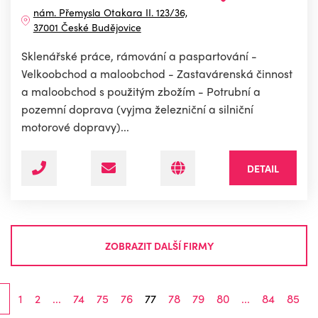
nám. Přemysla Otakara II. 123/36,
37001 České Budějovice
Sklenářské práce, rámování a paspartování -
Velkoobchod a maloobchod - Zastavárenská činnost
a maloobchod s použitým zbožím - Potrubní a
pozemní doprava (vyjma železniční a silniční
motorové dopravy)...
DETAIL
ZOBRAZIT DALŠÍ FIRMY
1
2
...
74
75
76
77
78
79
80
...
84
85