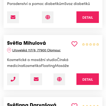
Poradenství a pomoc diabetikůmSvaz diabetiků
DETAIL
Světla Mihulová
Litovelská 117/6, 77900 Olomouc
Kosmetické a masážní studioČínská
medicínaKosmetikaFloatingMasáže
DETAIL
Světlana Darvašová