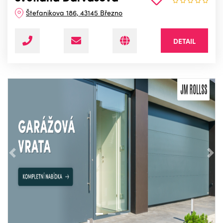
Štefanikova 186, 43145 Březno
DETAIL
Předchozí
Nás