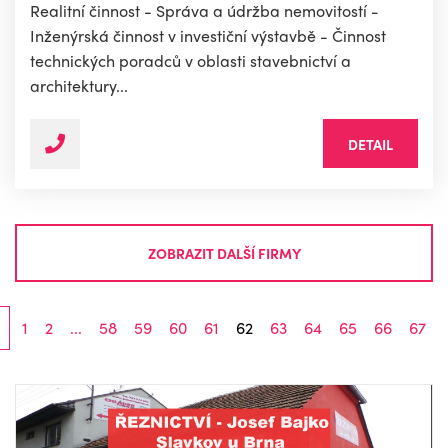
Realitní činnost - Správa a údržba nemovitostí -
Inženýrská činnost v investiční výstavbě - Činnost
technických poradců v oblasti stavebnictví a
architektury...
DETAIL
ZOBRAZIT DALŠÍ FIRMY
1
2
...
58
59
60
61
62
63
64
65
66
67