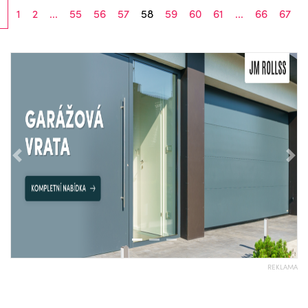
1
2
...
55
56
57
58
59
60
61
...
66
67
Předchozí
Nás
REKLAMA