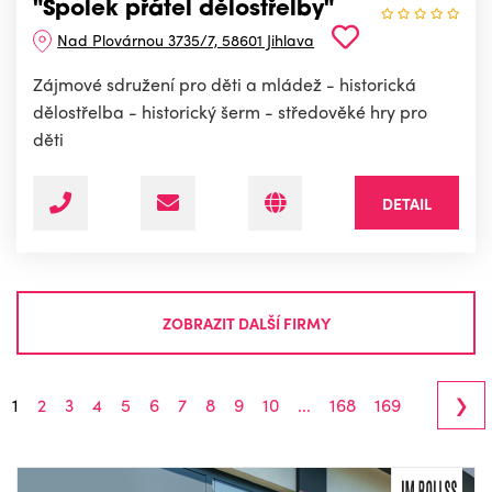
"Spolek přátel dělostřelby"
Nad Plovárnou 3735/7, 58601 Jihlava
Zájmové sdružení pro děti a mládež - historická
dělostřelba - historický šerm - středověké hry pro
děti
DETAIL
ZOBRAZIT DALŠÍ FIRMY
›
1
2
3
4
5
6
7
8
9
10
...
168
169