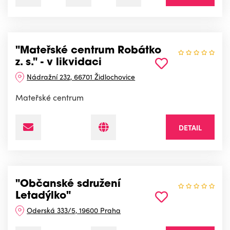
"Mateřské centrum Robátko
z. s." - v likvidaci
Nádražní 232, 66701 Židlochovice
Mateřské centrum
DETAIL
"Občanské sdružení
Letadýlko"
Oderská 333/5, 19600 Praha