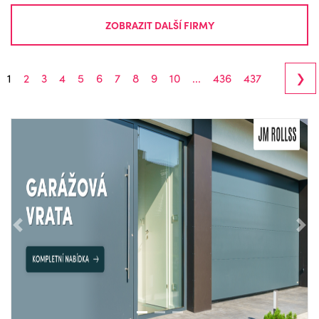
ZOBRAZIT DALŠÍ FIRMY
›
1
2
3
4
5
6
7
8
9
10
...
436
437
Předchozí
Nás