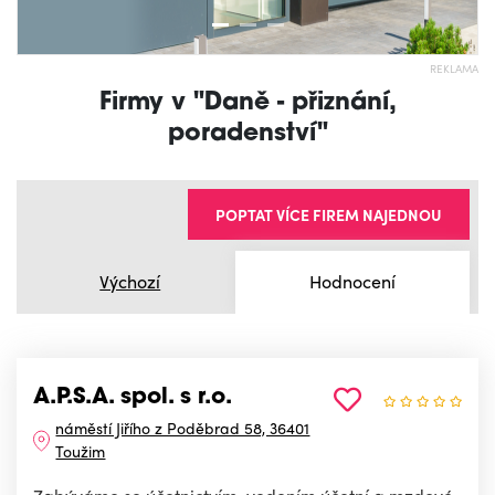
REKLAMA
Firmy v "Daně - přiznání,
poradenství"
POPTAT VÍCE FIREM NAJEDNOU
Výchozí
Hodnocení
A.P.S.A. spol. s r.o.
náměstí Jiřího z Poděbrad 58, 36401
Toužim