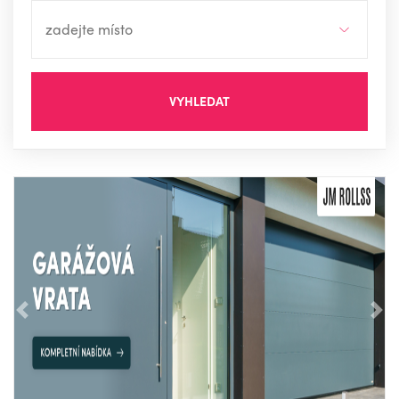
VYHLEDAT
Předchozí
Nás