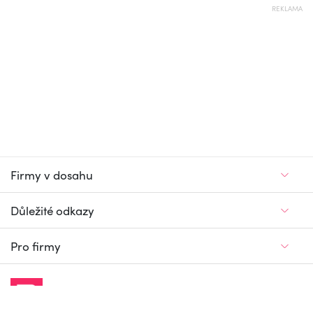
REKLAMA
Firmy v dosahu
Důležité odkazy
Pro firmy
Jedinečný firemní
a pracovní portál