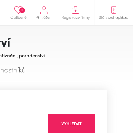
0
Oblíbené
Přihlášení
Registrace firmy
Stáhnout aplikaci
ví
řiznání, poradenství
nostníků
VYHLEDAT