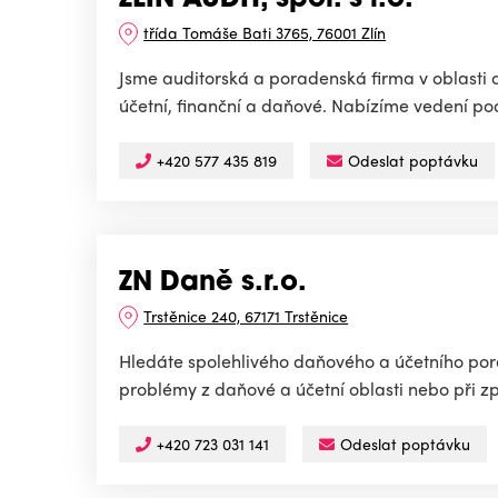
ZLÍN AUDIT, spol. s r.o.
třída Tomáše Bati 3765, 76001 Zlín
Jsme auditorská a poradenská firma v oblasti
účetní, finanční a daňové. Nabízíme vedení pod
+420 577 435 819
Odeslat poptávku
ZN Daně s.r.o.
Trstěnice 240, 67171 Trstěnice
Hledáte spolehlivého daňového a účetního porad
problémy z daňové a účetní oblasti nebo při 
+420 723 031 141
Odeslat poptávku