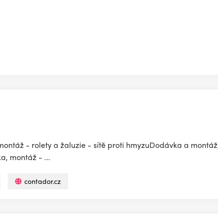
táž - rolety a žaluzie - sítě proti hmyzuDodávka a montáž,
a, montáž - ...
contador.cz