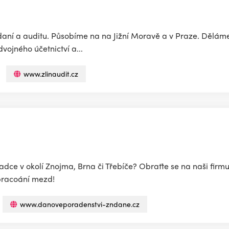
 daní a auditu. Působíme na na Jižní Moravě a v Praze. Dělá
vojného účetnictví a...
www.zlinaudit.cz
ce v okolí Znojma, Brna či Třebíče? Obraťte se na naši firmu
zpracoání mezd!
www.danoveporadenstvi-zndane.cz