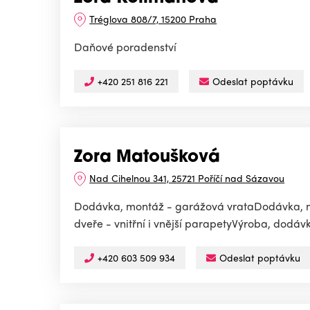
Tréglova 808/7, 15200 Praha
Daňové poradenství
+420 251 816 221
Odeslat poptávku
Zora Matoušková
Nad Cihelnou 341, 25721 Poříčí nad Sázavou
Dodávka, montáž - garážová vrataDodávka, mon
dveře - vnitřní i vnější parapetyVýroba, dodávk
+420 603 509 934
Odeslat poptávku