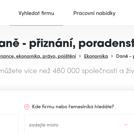
Vyhledat firmu
Pracovní nabídky
aně - přiznání, poradenst
inance, ekonomika, právo, pojištění
Ekonomika
Daně - p
můžete více než 480 000 společností a živ
Kde firmu nebo řemeslníka hledáte?