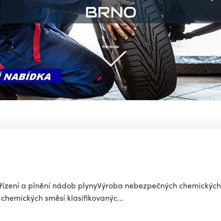
ařízení a plnění nádob plynyVýroba nebezpečných chemickýc
chemických směsí klasifikovanýc...