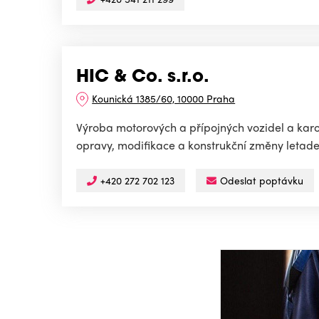
HIC & Co. s.r.o.
Kounická 1385/60, 10000 Praha
Výroba motorových a přípojných vozidel a karos
opravy, modifikace a konstrukční změny letadel,
+420 272 702 123
Odeslat poptávku