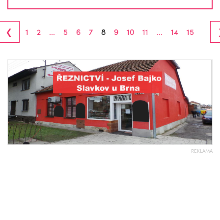
‹
1
2
...
5
6
7
8
9
10
11
...
14
15
REKLAMA