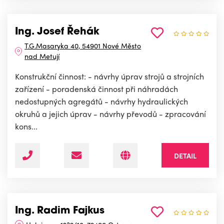
Ing. Josef Řehák
T.G.Masaryka 40, 54901 Nové Město
nad Metují
Konstrukční činnost: - návrhy úprav strojů a strojních
zařízení - poradenská činnost při náhradách
nedostupných agregátů - návrhy hydraulických
okruhů a jejich úprav - návrhy převodů - zpracování
kons...
DETAIL
Ing. Radim Fajkus