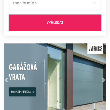
VYHLEDAT
Předchozí
Nás