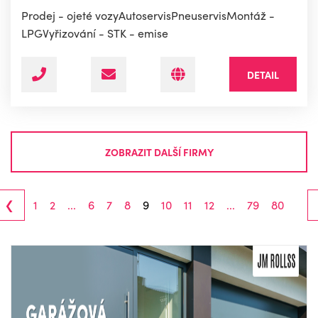
Prodej - ojeté vozyAutoservisPneuservisMontáž -
LPGVyřizování - STK - emise
DETAIL
ZOBRAZIT DALŠÍ FIRMY
‹
1
2
...
6
7
8
9
10
11
12
...
79
80