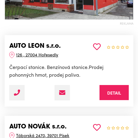
REKLAMA
AUTO LEON s.r.o.
126 , 27004 Hořesedly
Čerpací stanice. Benzínová stanice.Prodej
pohonných hmot, prodej paliva.
DETAIL
AUTO NOVÁK s.r.o.
Táborská 2470, 39701 Písek