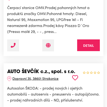
Čerpací stanice OMV.Prodej pohonných hmot a
produktů značky OMV.Pohonné hmoty: Diesel,
Natural 95, Maxxmotion 95, LPGFree Wi - Fi
neomezeně zdarma.Prodej kávy Piazza D´Oro
(Presso malé 29, - - , press...
DETAIL
AUTO ŠEVČÍK c.z., spol. s r.o.
Dopravní 35, 38601 Strakonice
Autosalon ŠKODA: - prodej nových i ojetých
automobilů - autoservis - pneuservis - autopůjčovna.
- prodej náhradních dílů - ND, příslušenství.