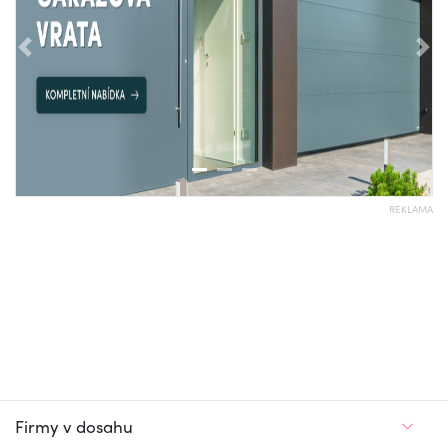
Předchozí
Nás
REKLAMA
Firmy v dosahu