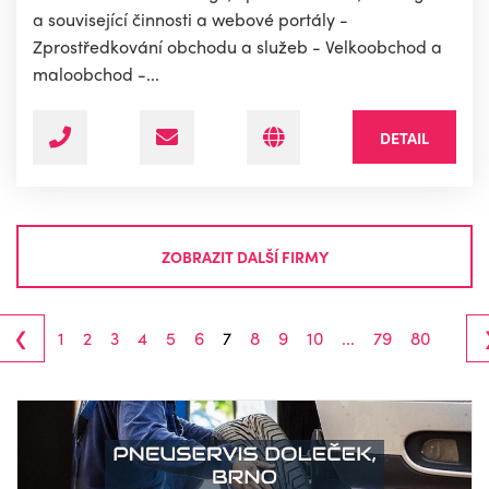
a související činnosti a webové portály -
Zprostředkování obchodu a služeb - Velkoobchod a
maloobchod -...
DETAIL
ZOBRAZIT DALŠÍ FIRMY
‹
1
2
3
4
5
6
7
8
9
10
...
79
80