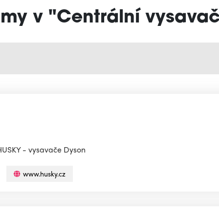
rmy v "Centrální vysava
e HUSKY - vysavače Dyson
www.husky.cz