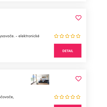
vysavače. - elektronické
DETAIL
hčovače,