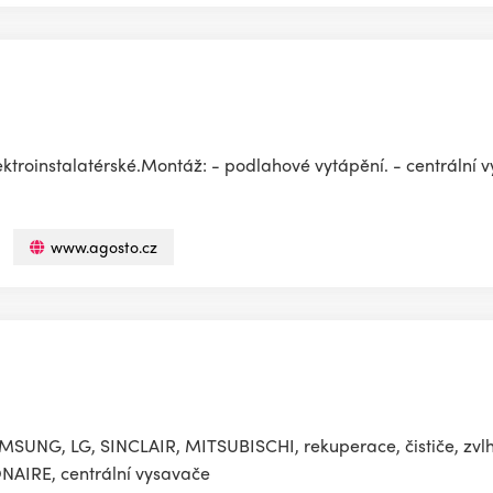
elektroinstalatérské.Montáž: - podlahové vytápění. - centrální 
www.agosto.cz
SUNG, LG, SINCLAIR, MITSUBISCHI, rekuperace, čističe, zvl
NAIRE, centrální vysavače