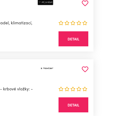
del, klimatizací,
DETAIL
- krbové vložky: -
DETAIL