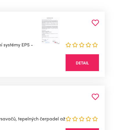
ní systémy EPS -
DETAIL
vysavačů, tepelných čerpadel až