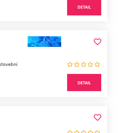
DETAIL
 stavební
DETAIL