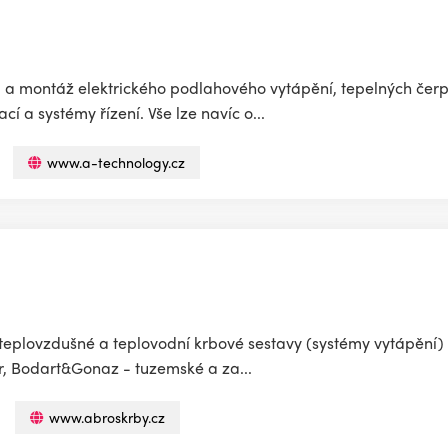
montáž elektrického podlahového vytápění, tepelných čerpa
í a systémy řízení. Vše lze navíc o...
www.a-technology.cz
teplovzdušné a teplovodní krbové sestavy (systémy vytápění) 
r, Bodart&Gonaz - tuzemské a za...
www.abroskrby.cz