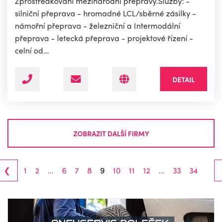
Zprostředkování mezinárodní přepravy.Služby: -
silniční přeprava - hromadné LCL/sběrné zásilky -
námořní přeprava - železniční a Intermodální
přeprava - letecká přeprava - projektové řízení -
celní od...
DETAIL
ZOBRAZIT DALŠÍ FIRMY
‹
1
2
...
6
7
8
9
10
11
12
...
33
34