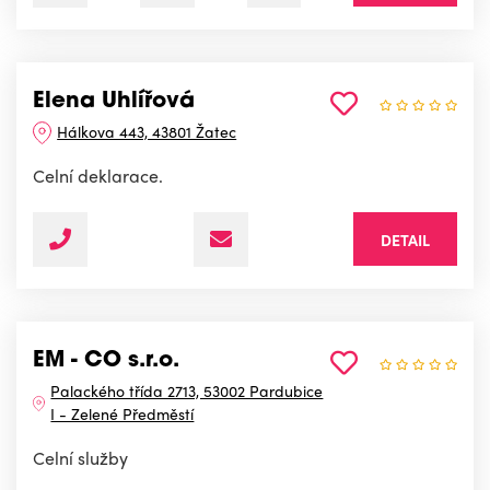
Elena Uhlířová
Hálkova 443, 43801 Žatec
Celní deklarace.
DETAIL
EM - CO s.r.o.
Palackého třída 2713, 53002 Pardubice
I - Zelené Předměstí
Celní služby