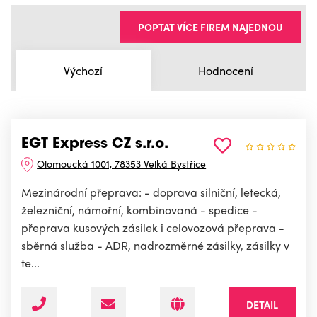
POPTAT VÍCE FIREM NAJEDNOU
Výchozí
Hodnocení
EGT Express CZ s.r.o.
Olomoucká 1001, 78353 Velká Bystřice
Mezinárodní přeprava: - doprava silniční, letecká,
železniční, námořní, kombinovaná - spedice -
přeprava kusových zásilek i celovozová přeprava -
sběrná služba - ADR, nadrozměrné zásilky, zásilky v
te...
DETAIL