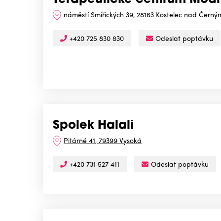
Terapeutické centrum Modré
náměstí Smiřických 39, 28163 Kostelec nad Černým
+420 725 830 830
Odeslat poptávku
Spolek Halali
Pitárné 41, 79399 Vysoká
+420 731 527 411
Odeslat poptávku