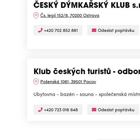
ČESKÝ DÝMKAŘSKÝ KLUB s.r
Čs. legií 152/8, 70200 Ostrava
+420 702 852 861
Odeslat poptávku
Klub českých turistů - odbo
Pošenská 1061, 39501 Pacov
Ubytovna - bazén - sauna - společenská místno
+420 723 016 648
Odeslat poptávku