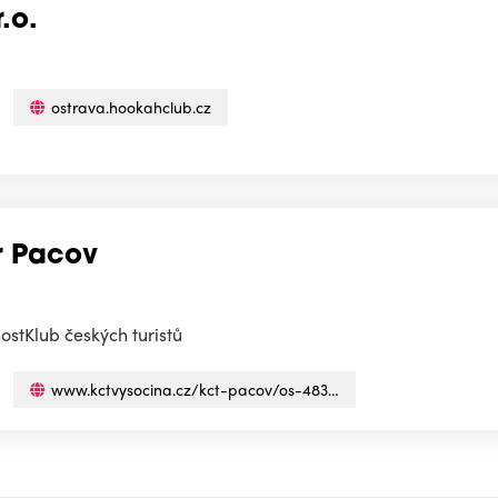
.o.
ostrava.hookahclub.cz
r Pacov
stKlub českých turistů
www.kctvysocina.cz/kct-pacov/os-483…