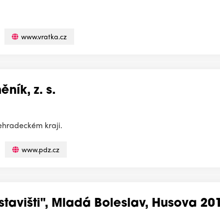
www.vratka.cz
ník, z. s.
ehradeckém kraji.
www.pdz.cz
tavišti", Mladá Boleslav, Husova 20