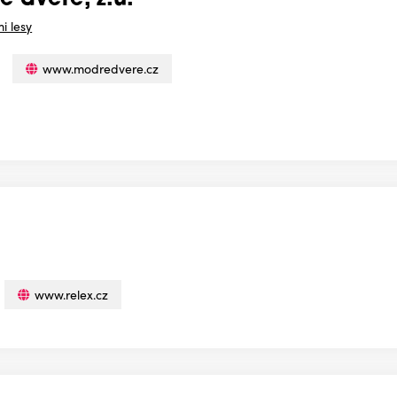
 dveře, z.ú.
i lesy
www.modredvere.cz
www.relex.cz