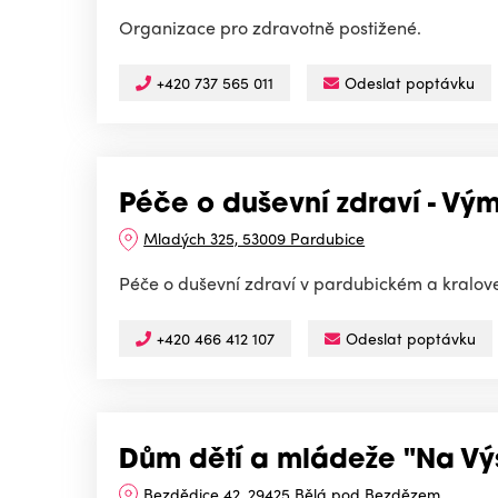
Organizace pro zdravotně postižené.
+420 737 565 011
Odeslat poptávku
Péče o duševní zdraví - Výmě
Mladých 325, 53009 Pardubice
Péče o duševní zdraví v pardubickém a kralov
+420 466 412 107
Odeslat poptávku
Dům dětí a mládeže "Na Výs
Bezdědice 42, 29425 Bělá pod Bezdězem