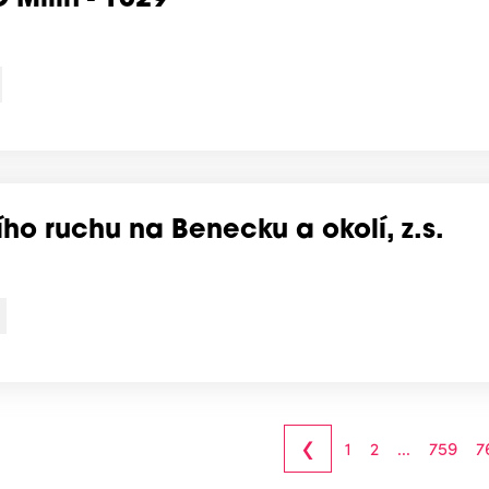
 Milín - 1029
ího ruchu na Benecku a okolí, z.s.
‹
1
2
...
759
7