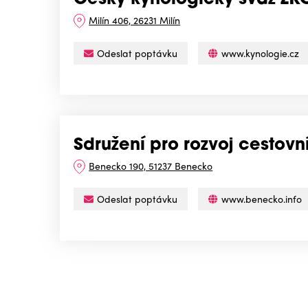
Český kynologický svaz ZKO
Milín 406, 26231 Milín
Odeslat poptávku
www.kynologie.cz
Sdružení pro rozvoj cestovn
Benecko 190, 51237 Benecko
Odeslat poptávku
www.benecko.info