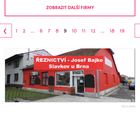
ZOBRAZIT DALŠÍ FIRMY
‹
1
2
...
6
7
8
9
10
11
12
...
18
19
REKLAMA