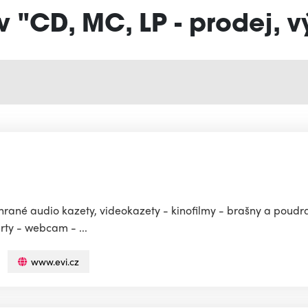
v "CD, MC, LP - prodej, 
ané audio kazety, videokazety - kinofilmy - brašny a poudra
rty - webcam - ...
www.evi.cz