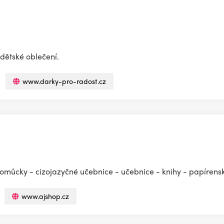
 dětské oblečení.
www.darky-pro-radost.cz
pomůcky - cizojazyčné učebnice - učebnice - knihy - papírensk
www.ajshop.cz