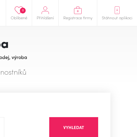
0
Oblíbené
Přihlášení
Registrace firmy
Stáhnout aplikaci
ba
odej, výroba
nostníků
VYHLEDAT