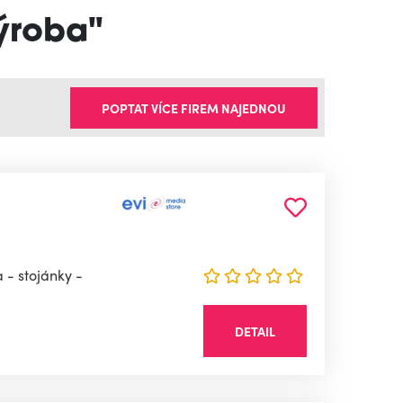
výroba"
POPTAT VÍCE FIREM NAJEDNOU
 - stojánky -
DETAIL