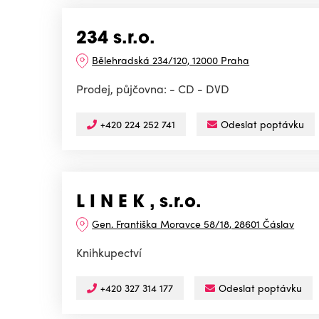
234 s.r.o.
Bělehradská 234/120, 12000 Praha
Prodej, půjčovna: - CD - DVD
+420 224 252 741
Odeslat poptávku
L I N E K , s.r.o.
Gen. Františka Moravce 58/18, 28601 Čáslav
Knihkupectví
+420 327 314 177
Odeslat poptávku