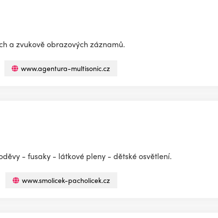
ých a zvukově obrazových záznamů.
www.agentura-multisonic.cz
děvy - fusaky - látkové pleny - dětské osvětlení.
www.smolicek-pacholicek.cz