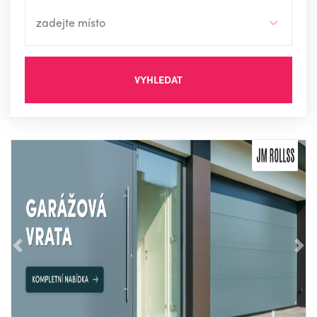
VYHLEDAT
Předchozí
Nás