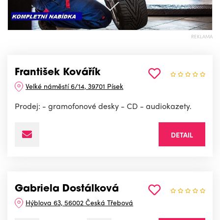
REKLAMA
František Kovářík
Velké náměstí 6/14, 39701 Písek
Prodej: - gramofonové desky - CD - audiokazety.
DETAIL
Gabriela Dostálková
Hýblova 63, 56002 Česká Třebová