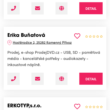
DETAIL
Erika Buňatová
Hostěradice 2, 25282 Kamenný Přívoz
Prodej, e-shop ProdejDVD.cz - USB, SD - paměťová
média - kancelářské potřeby - audiokazety -
inkoustové náplně.
DETAIL
ERKOTYP,s.r.o.