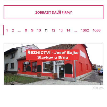
ZOBRAZIT DALŠÍ FIRMY
1
2
...
8
9
10
11
12
13
14
...
1862
1863
REKLAMA