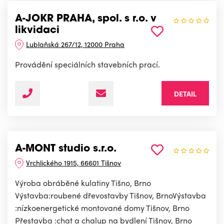
A-JOKR PRAHA, spol. s r.o. v
likvidaci
Lublaňská 267/12, 12000 Praha
Provádění speciálních stavebních prací.
DETAIL
A-MONT studio s.r.o.
Vrchlického 1915, 66601 Tišnov
Výroba obráběné kulatiny Tišno, Brno
Výstavba:roubené dřevostavby Tišnov, BrnoVýstavba
:nízkoenergetické montované domy Tišnov, Brno
Přestavba :chat a chalup na bydlení Tišnov, Brno