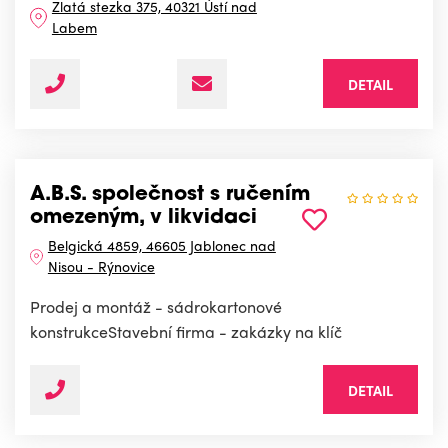
Zlatá stezka 375, 40321 Ústí nad
Labem
DETAIL
A.B.S. společnost s ručením
omezeným, v likvidaci
Belgická 4859, 46605 Jablonec nad
Nisou - Rýnovice
Prodej a montáž - sádrokartonové
konstrukceStavební firma - zakázky na klíč
DETAIL