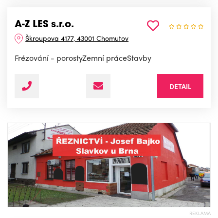
A-Z LES s.r.o.
Škroupova 4177, 43001 Chomutov
Frézování - porostyZemní práceStavby
DETAIL
REKLAMA