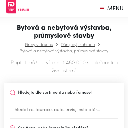
MENU
Bytová a nebytová výstavba,
průmyslové stavby
Firmy v dosahu
Dům, byt, zahrada
Bytová a nebytová výstavba, průmyslové stavby
Poptat můžete více než 480 000 společností a
živnostníků
Hledejte dle sortimentu nebo řemesel
Kde firmu nebo řemeslníka hledáte?