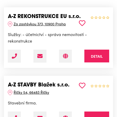
A-Z REKONSTRUKCE EU s.r.o.
Za zastávkou 373, 10900 Praha
Služby: - účetnictví - správa nemovitostí -
rekonstrukce
DETAIL
A-Z STAVBY Blažek s.r.o.
Říčky 54, 66483 Říčky
Stavební firma.