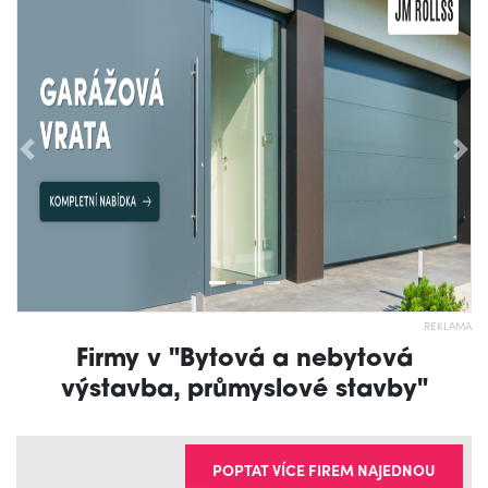
Předchozí
Nás
REKLAMA
Firmy v "Bytová a nebytová
výstavba, průmyslové stavby"
POPTAT VÍCE FIREM NAJEDNOU